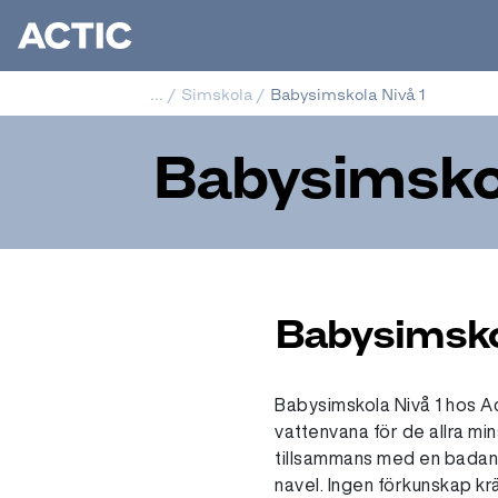
...
/
Simskola
/
Babysimskola Nivå 1
Babysimskol
Babysimsko
Babysimskola Nivå 1 hos Ac
vattenvana för de allra min
tillsammans med en badan
navel. Ingen förkunskap kr