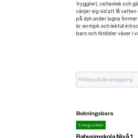
trygghet, vattenlek och glä
vänjer sig vid att få vatte
på dyk under lugna former i
är en mjuk och lekfull intro
barn och förälder växer i 
Filtrera på din anläggning
Bokningsbara
3 lediga platser
Babysimskola Nivå 1