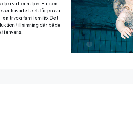
dje i vattenmiljön. Barnen
n över huvudet och får prova
 en trygg familjemiljö. Det
duktion till simning där både
vattenvana.