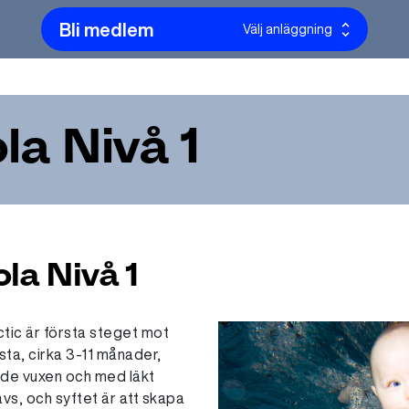
Bli medlem
Välj anläggning
a Nivå 1
la Nivå 1
tic är första steget mot
sta, cirka 3-11 månader,
de vuxen och med läkt
ävs, och syftet är att skapa