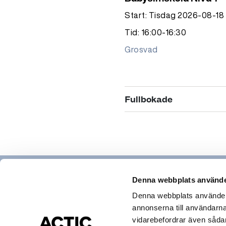
Start: Tisdag 2026-08-18
Tid: 16:00-16:30
Grosvad
Fullbokade
Fullbokad
Babysimskola Nivå 1 
Start: Måndag 2026-08-1
Tid: 09:30-10:00
Denna webbplats använde
Solvändan
Denna webbplats använder c
annonserna till användarna,
Hitta gym & bad
vidarebefordrar även sådana
Actic app