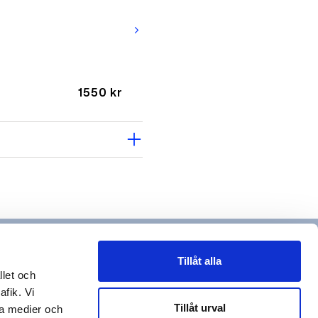
arrow_forward_ios
1550 kr
arrow_forward_ios
Tillåt alla
llet och
1650 kr
afik. Vi
Tillåt urval
la medier och