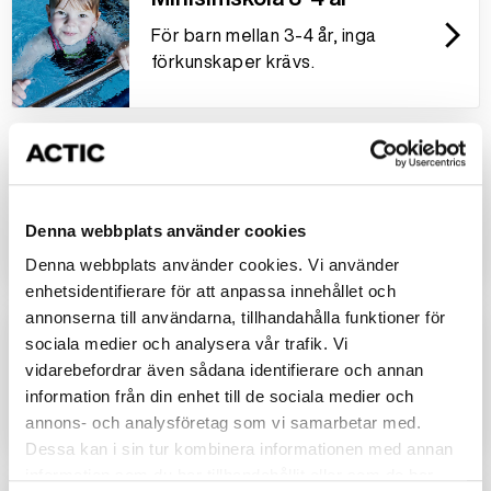
arrow_forward_ios
För barn mellan 3-4 år, inga
förkunskaper krävs.
Minisimskola 4-5 år
arrow_forward_ios
För barn mellan 4-5 år, inga
Denna webbplats använder cookies
förkunskaper krävs.
Denna webbplats använder cookies. Vi använder
enhetsidentifierare för att anpassa innehållet och
annonserna till användarna, tillhandahålla funktioner för
Privatlektion Simskola
sociala medier och analysera vår trafik. Vi
arrow_forward_ios
vidarebefordrar även sådana identifierare och annan
Vi erbjuder privatlektioner i
information från din enhet till de sociala medier och
simning på alla nivåer.
annons- och analysföretag som vi samarbetar med.
Dessa kan i sin tur kombinera informationen med annan
information som du har tillhandahållit eller som de har