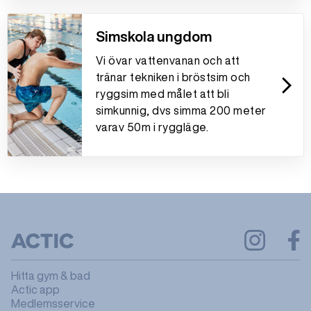
Simskola ungdom
Vi övar vattenvanan och att
tränar tekniken i bröstsim och
arrow_forward_ios
ryggsim med målet att bli
simkunnig, dvs simma 200 meter
varav 50m i ryggläge.
Hitta gym & bad
Actic app
Medlemsservice