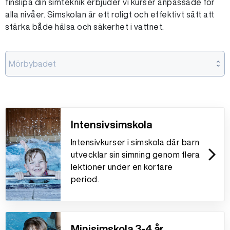
finslipa din simteknik erbjuder vi kurser anpassade för
alla nivåer. Simskolan är ett roligt och effektivt sätt att
stärka både hälsa och säkerhet i vattnet.
Mörbybadet
Intensivsimskola
Intensivkurser i simskola där barn
arrow_forward_ios
utvecklar sin simning genom flera
lektioner under en kortare
period.
Minisimskola 3-4 år