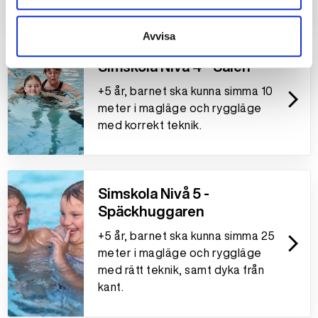
Avvisa
Simskola Nivå 4 - Sälen
+5 år, barnet ska kunna simma 10
arrow_forward_ios
meter i magläge och ryggläge
med korrekt teknik.
Simskola Nivå 5 -
Späckhuggaren
+5 år, barnet ska kunna simma 25
arrow_forward_ios
meter i magläge och ryggläge
med rätt teknik, samt dyka från
kant.