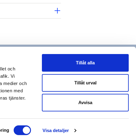
arrow_forward_ios
arrow_forward_ios
1546 kr
Tillåt alla
llet och
2000 kr
afik. Vi
Tillåt urval
la medier och
ationen med
ras tjänster.
Avvisa
arrow_forward_ios
ring
Visa detaljer
1950 kr