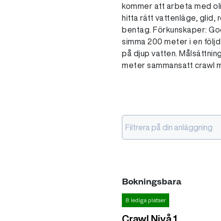
kommer att arbeta med olik
hitta rätt vattenläge, glid,
bentag. Förkunskaper: Go
simma 200 meter i en följd
på djup vatten. Målsättnin
meter sammansatt crawl m
Filtrera på din anläggning
Bokningsbara
8 lediga platser
Crawl Nivå 1