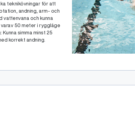
a teknikövningar för att
 rotation, andning, arm- och
d vattenvana och kunna
 varav 50 meter i ryggläge
g: Kunna simma minst 25
ed korrekt andning.