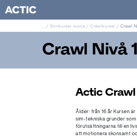
...
/
Simkurser vuxna
/
Crawlkurser
/
Crawl N
Crawl Nivå 
Actic Crawl
Ålder: från 16 år Kursen är 
sim-tekniska grunder som
förutsättningarna till en li
att motionera skonsamt oc