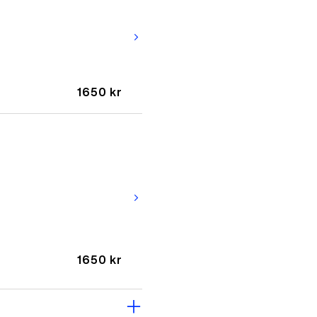
arrow_forward_ios
1650 kr
arrow_forward_ios
1650 kr