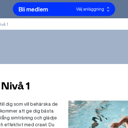
Bli medlem
Välj anläggning
ivå 1
1
 Nivå 1
till dig som vill behärska de
 kommer att ge dig bästa
vslång simträning och glädje
h effektivt med crawl. Du