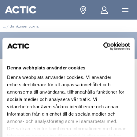
...
/
Simkurser vuxna
Simkurser vuxna
Denna webbplats använder cookies
Utveckla din simning med
Denna webbplats använder cookies. Vi använder
Actics simkurser
enhetsidentifierare för att anpassa innehållet och
annonserna till användarna, tillhandahålla funktioner för
sociala medier och analysera vår trafik. Vi
Hos Actic erbjuder vi simkurser för vuxna för alla nivåer.
vidarebefordrar även sådana identifierare och annan
Här har vi simkurser både för nybörjare som vill lära sig
information från din enhet till de sociala medier och
simteknik och känna trygghet i vattnet, och för dig som
annons- och analysföretag som vi samarbetar med.
vill lära dig crawla eller vidareutveckla din simteknik.
Dessa kan i sin tur kombinera informationen med annan
information som du har tillhandahållit eller som de har