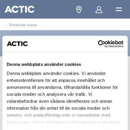
...
/
Simkurser vuxna
Simkurser vuxna
Denna webbplats använder cookies
Utveckla din simning med
Denna webbplats använder cookies. Vi använder
Actics simkurser
enhetsidentifierare för att anpassa innehållet och
annonserna till användarna, tillhandahålla funktioner för
sociala medier och analysera vår trafik. Vi
Hos Actic erbjuder vi simkurser för vuxna för alla nivåer.
vidarebefordrar även sådana identifierare och annan
Här har vi simkurser både för nybörjare som vill lära sig
information från din enhet till de sociala medier och
simteknik och känna trygghet i vattnet, och för dig som
annons- och analysföretag som vi samarbetar med.
vill lära dig crawla eller vidareutveckla din simteknik.
Dessa kan i sin tur kombinera informationen med annan
information som du har tillhandahållit eller som de har