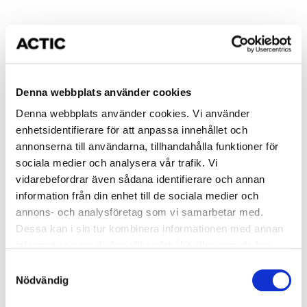
https://vimeo.com/554170427
Denna webbplats använder cookies
Denna webbplats använder cookies. Vi använder
enhetsidentifierare för att anpassa innehållet och
annonserna till användarna, tillhandahålla funktioner för
sociala medier och analysera vår trafik. Vi
vidarebefordrar även sådana identifierare och annan
information från din enhet till de sociala medier och
annons- och analysföretag som vi samarbetar med.
Dessa kan i sin tur kombinera informationen med annan
information som du har tillhandahållit eller som de har
samlat in när du har använt deras tjänster.
Bålstabilitet
Samtyckesval
Nödvändig
I alla övningar du utför i gymmet, alla lyft du gör både