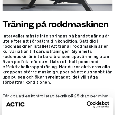
Träning på roddmaskinen
Intervaller måste inte springas på bandet när du är
ute efter att förbättra din kondition. Sätt dig i
roddmaskinen istället! Att träna i roddmaskin är en
kul variation till cardioträningen. Gymmets
roddmaskin är inte bara bra som uppvärmning utan
även perfekt när du vill köra ett helt pass med
effektiv helkroppsträning. När du ror aktiveras alla
kroppens större muskelgrupper så att du snabbt får
upp pulsen och ökar syreintaget, det vill säga
förbättrar konditionen.
Tänk på att en kontrollerad teknik på 25 drag per minut
är bättre än en okontrollerad teknik på 40 drag per
minut. Se till att hålla blicken framåt under hela rörelsen,
det ger bättre hållning och hjälper dig hålla fokus.