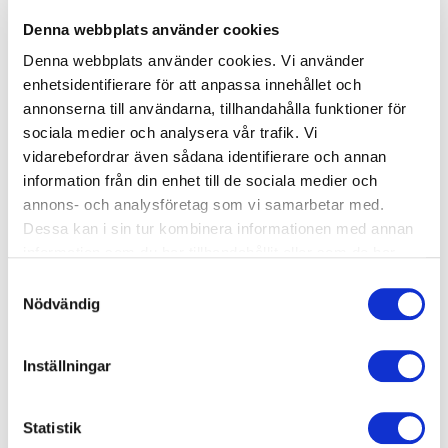
Denna webbplats använder cookies
Denna webbplats använder cookies. Vi använder
Träna såhär på roddmaskinen
enhetsidentifierare för att anpassa innehållet och
annonserna till användarna, tillhandahålla funktioner för
Värm alltid upp (och varva ned efteråt) med cirka 5
sociala medier och analysera vår trafik. Vi
minuters lätt rodd innan du kör igång något av
vidarebefordrar även sådana identifierare och annan
intervallpassen.
information från din enhet till de sociala medier och
annons- och analysföretag som vi samarbetar med.
1. 500-400-300-200-100
Dessa kan i sin tur kombinera informationen med annan
information som du har tillhandahållit eller som de har
I det här upplägget minskar intervallernas längd med
samlat in när du har använt deras tjänster.
100 meter varje gång, medan vilan är 60 sekunder
Samtyckesval
genom hela passet. Försök att minska den totala tiden
Nödvändig
som det tar för dig att göra klart omgång 1-5 för varje
gång du kör upplägget.
Inställningar
Statistik
Börja med 500 meter intensiv rodd och vila sedan 60