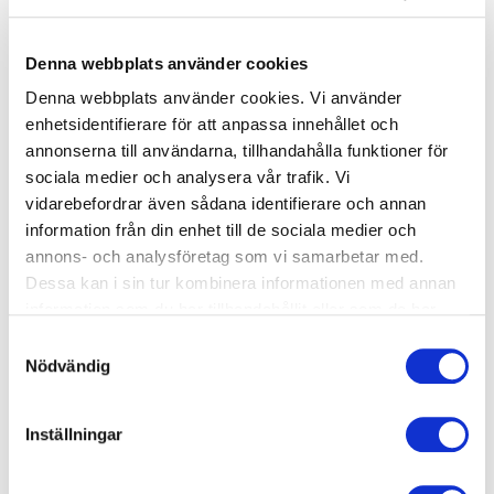
• Realistiska
Denna webbplats använder cookies
• Tidsatta
Denna webbplats använder cookies. Vi använder
enhetsidentifierare för att anpassa innehållet och
annonserna till användarna, tillhandahålla funktioner för
sociala medier och analysera vår trafik. Vi
vidarebefordrar även sådana identifierare och annan
Följ dessa fem steg för att sätta dina SMARTa
information från din enhet till de sociala medier och
träningsmål:
annons- och analysföretag som vi samarbetar med.
Dessa kan i sin tur kombinera informationen med annan
1. Skriv ned det som är specifikt.
information som du har tillhandahållit eller som de har
Använd aktiva ord som innebär en riktning exempelvis
samlat in när du har använt deras tjänster.
öka, minska, utveckla. Ett exempel kan vara ”öka min
Samtyckesval
uthållighet”.
Nödvändig
Inställningar
2. I nästa steg tar du fram vad som är eller skulle kunna
gå att mäta.