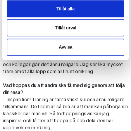
– Det började med att jag vann en plats till Stafettvasan.
Tillsammans med några kollegor utförde vi den i vintras.
Tillåt alla
Redan när jag gick i mål kände jag att det här måste jag
göra om!
Tillåt urval
Varför just Tjejklassikern?
– En Svensk Klassiker känns stort medans en
Avvisa
Tjejklassiker känns lagom att börja med. Det är lagom
distanser. Att även göra det tillsammans med vänner
och kollegor gör det ännu roligare. Jag ser lika mycket
fram emot alla lopp som allt runt omkring.
Vad hoppas du att andra ska få med sig genom att följa
din resa?
– Inspiration! Träning är fantastiskt kul och ännu roligare
tillsammans. Det som är så bra är att man kan påbörja sin
klassiker när man vill. Så förhoppningsvis kan jag
inspirera och få fler att hoppa på och dela den här
upplevelsen med mig.