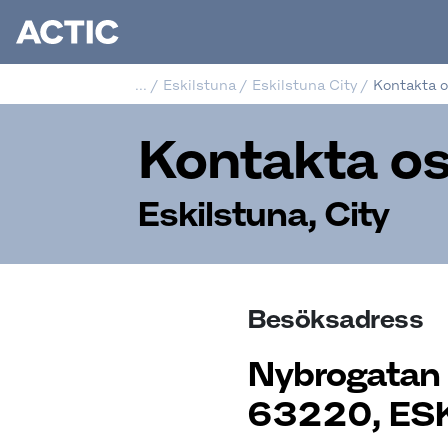
...
/
Eskilstuna
/
Eskilstuna City
/
Kontakta 
Kontakta o
Eskilstuna, City
Besöksadress
Nybrogatan 
63220, ES