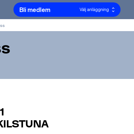
Bli medlem
Välj anläggning
oss
ss
1
KILSTUNA