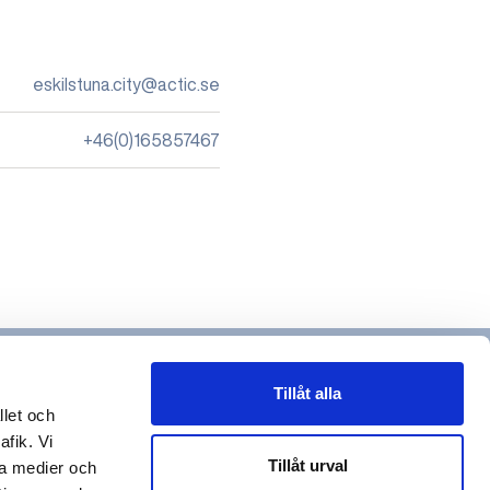
eskilstuna.city@actic.se
+46(0)165857467
Tillåt alla
llet och
afik. Vi
Tillåt urval
la medier och