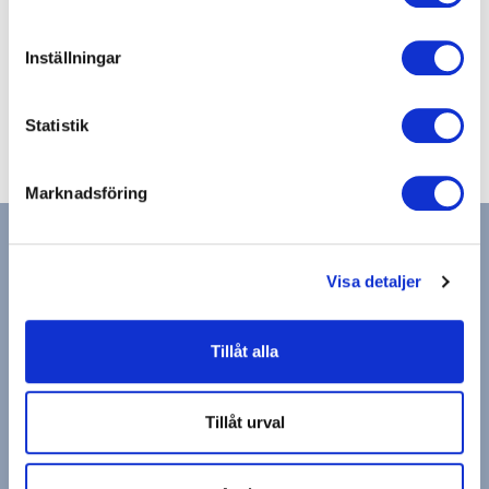
E-post
eskilstuna.city@actic.se
Inställningar
Anläggning
+46(0)165857467
Statistik
Marknadsföring
Visa detaljer
Hitta gym & bad
Tillåt alla
Actic app
Medlemsservice
Cookies och Personuppgifter
Visselblåsning
Tillåt urval
Drottning Kristinas Esplanad 2, 170 67 Solna
Copyright © Actic Sverige 2025