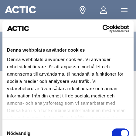
...
/
Eskilstuna
/
Eskilstuna City
/
Kontakta oss
Kontakta oss
Denna webbplats använder cookies
Eskilstuna, City
Denna webbplats använder cookies. Vi använder
enhetsidentifierare för att anpassa innehållet och
annonserna till användarna, tillhandahålla funktioner för
sociala medier och analysera vår trafik. Vi
Besöksadress
vidarebefordrar även sådana identifierare och annan
information från din enhet till de sociala medier och
Nybrogatan 1
annons- och analysföretag som vi samarbetar med.
Dessa kan i sin tur kombinera informationen med annan
63220, ESKILSTUNA
information som du har tillhandahållit eller som de har
samlat in när du har använt deras tjänster.
Samtyckesval
Nödvändig
Kontakt