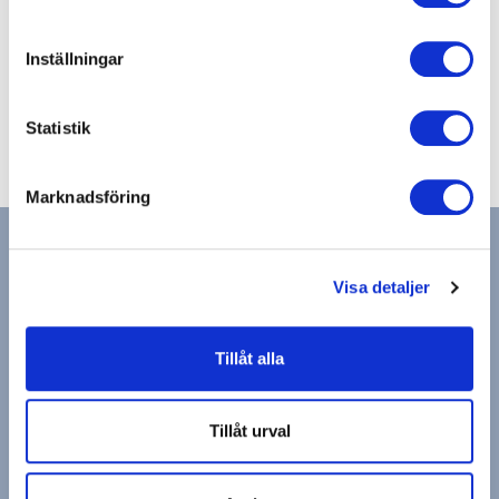
E-post
eskilstuna.city@actic.se
Inställningar
Anläggning
+46(0)165857467
Statistik
Marknadsföring
Visa detaljer
Hitta gym & bad
Tillåt alla
Actic app
Medlemsservice
Cookies och Personuppgifter
Visselblåsning
Tillåt urval
Drottning Kristinas Esplanad 2, 170 67 Solna
Copyright © Actic Sverige 2025