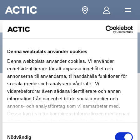
...
/
Eskilstuna
/
Eskilstuna City
/
Kontakta oss
Kontakta oss
Denna webbplats använder cookies
Eskilstuna, City
Denna webbplats använder cookies. Vi använder
enhetsidentifierare för att anpassa innehållet och
annonserna till användarna, tillhandahålla funktioner för
sociala medier och analysera vår trafik. Vi
Besöksadress
vidarebefordrar även sådana identifierare och annan
information från din enhet till de sociala medier och
Nybrogatan 1
annons- och analysföretag som vi samarbetar med.
Dessa kan i sin tur kombinera informationen med annan
63220, ESKILSTUNA
information som du har tillhandahållit eller som de har
samlat in när du har använt deras tjänster.
Samtyckesval
Nödvändig
Kontakt