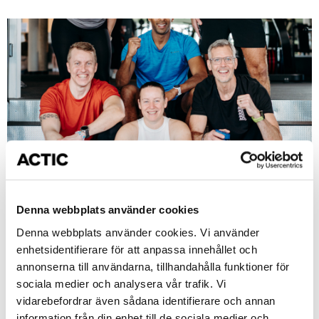
HYROX Race Simulation
på Actic Tullinge
Denna webbplats använder cookies
Denna webbplats använder cookies. Vi använder
enhetsidentifierare för att anpassa innehållet och
I samarbete med Tullinge CrossFit arrangerar vi
HYROX Race Simulation på Actic Tullinge. En dag
annonserna till användarna, tillhandahålla funktioner för
fylld av puls, gemenskap och tävlingskänsla!
sociala medier och analysera vår trafik. Vi
Oavsett om du kör själv eller i team får du en
vidarebefordrar även sådana identifierare och annan
tävlingslik upplevelse där alla moment varvas med
information från din enhet till de sociala medier och