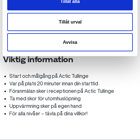
Priser
Tillåt alla
Single – 250 kr
Tillåt urval
Team (2 personer) – 500 kr/lag
Avvisa
Viktig information
Start och målgång på Actic Tullinge
Var på plats 20 minuter innan din starttid
Föranmälan sker i receptionen på Actic Tullinge
Ta med skor för utomhuslöpning
Uppvärmning sker på egen hand
För alla nivåer – tävla på dina villkor!