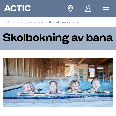
...
/
Stockholm
/
Mörbybadet
/
Skolbokning av bana
Skolbokning av bana