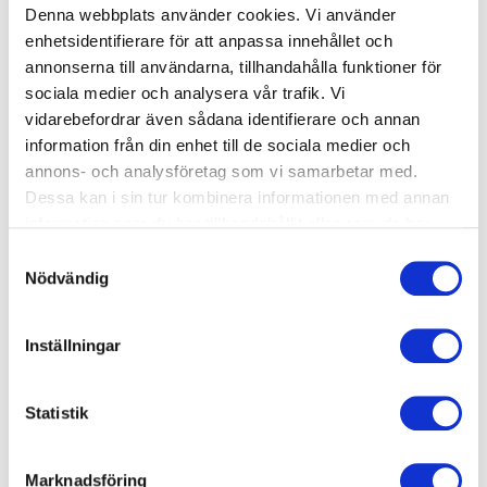
frågor eller funderingar, kontakta oss på
Denna webbplats använder cookies. Vi använder
morbybadet@actic.se
.
enhetsidentifierare för att anpassa innehållet och
annonserna till användarna, tillhandahålla funktioner för
Priser och villkor
sociala medier och analysera vår trafik. Vi
vidarebefordrar även sådana identifierare och annan
Elevkostnad
information från din enhet till de sociala medier och
Kommunala skolor (inom Danderyds kommun) betalar 40
annons- och analysföretag som vi samarbetar med.
kr per elev och tillfälle.
Dessa kan i sin tur kombinera informationen med annan
Fristående skolor betalar 45 kr per elev och tillfälle.
information som du har tillhandahållit eller som de har
Banhyra
samlat in när du har använt deras tjänster.
Samtyckesval
Kommunala skolor (inom Danderyds kommun) har fri
Nödvändig
banhyra.
Fristående skolor betalar 600 kr per tillfälle när gruppen
är fler 6 elever eller fler.
Inställningar
Simlärarkostnad
Vi erbjuder simlärare från vår personal och då är kostnaden
Statistik
950 kr per tillfälle (40 min), oavsett skolform. Banhyra och
elevkostnad tillkommer efter kommunalt samt fristående
alternativ.
Marknadsföring