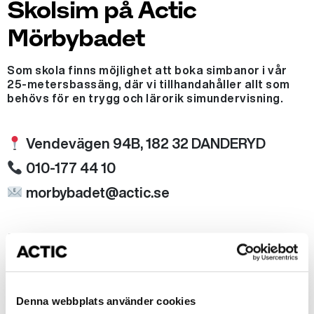
Skolsim på Actic
Mörbybadet
Som skola finns möjlighet att boka simbanor i vår
25-metersbassäng, där vi tillhandahåller allt som
behövs för en trygg och lärorik simundervisning.
Vendevägen 94B, 182 32 DANDERYD
010-177 44 10
morbybadet@actic.se
Bokning och priser
Bokning
Denna webbplats använder cookies
Klicka
här
för att se tillgängliga tider och för bokning. Har du