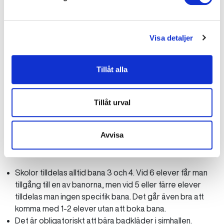
Vid första besöket behöver vi skolans faktureringsunderlag.
Vid efterföljande besök räcker det med att endast uppge
Visa detaljer
antalet elever vid ankomst.
Avbokningsvillkor simskola: Pris gäller bokat antal elever.
Tillåt alla
Fakturering sker utifrån anmält antal platser. Avbokning eller
ändring av antal elever ska ske senast 48 timmar före
kurstillfället. Därefter debiteras full avgift för bokade
Tillåt urval
platser, simlärarkostnad samt banhyra.
Avvisa
Bra att veta inför besöket
Skolor tilldelas alltid bana 3 och 4. Vid 6 elever får man
tillgång till en av banorna, men vid 5 eller färre elever
tilldelas man ingen specifik bana. Det går även bra att
komma med 1-2 elever utan att boka bana.
Det är obligatoriskt att bära badkläder i simhallen.