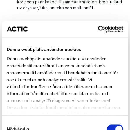
korv och pannkakor, tillsammans med ett brett utbud
av drycker, fika, snacks och mellanmål.
Trivsel- och säkerhetsregler
Som medlem och gäst på vår anläggning har du ansvar
för din egen säkerhet, det innebär att:
Denna webbplats använder cookies
Du följer de anvisningar som finns uppsatta på
anläggning
Denna webbplats använder cookies. Vi använder
Du tar ansvar för bevakningen av dina barn
enhetsidentifierare för att anpassa innehållet och
Du larmar personal om en incident eller olycka
annonserna till användarna, tillhandahålla funktioner för
inträffar
sociala medier och analysera vår trafik. Vi
vidarebefordrar även sådana identifierare och annan
Säkerhet
information från din enhet till de sociala medier och
Allt bad sker under eget ansvar
annons- och analysföretag som vi samarbetar med.
Trivsel
Målsman/medföljande vuxen är ansvarig för personer
Dessa kan i sin tur kombinera informationen med annan
under 18 år under hela besöket
information som du har tillhandahållit eller som de har
Foto, film och skärmförbud råder
Målsman/medföljande vuxen ska vara simkunnig,
samlat in när du har använt deras tjänster.
Duscha alltid innan bad och använd endast rena
Samtyckesval
ombytt till badkläder och ha läst säkerhetsreglerna
badkläder
Utbud
Nödvändig