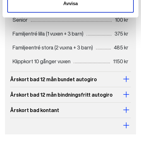
Avvisa
Barn/student
100 kr
Senior
100 kr
Familjentré lilla (1 vuxen + 3 barn)
375 kr
Familjeentré stora (2 vuxna + 3 barn)
485 kr
Klippkort 10 gånger vuxen
1150 kr
Årskort bad 12 mån bundet autogiro
Vuxen
285/kr månad
Årskort bad 12 mån bindningsfritt autogiro
Student
245 kr/månad
Vuxen
385 kr/månad
Årskort bad kontant
Senior
245 kr/månad
Student
328 kr/månad
Vuxen
3580 kr
Senior
328 kr/månad
Student
3043 kr