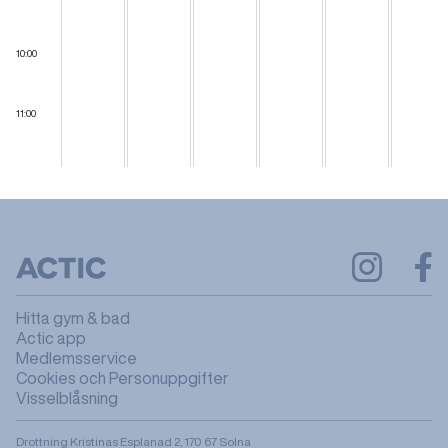
10:00
11:00
Hitta gym & bad
Actic app
Medlemsservice
Cookies och Personuppgifter
Visselblåsning
Drottning Kristinas Esplanad 2, 170 67 Solna