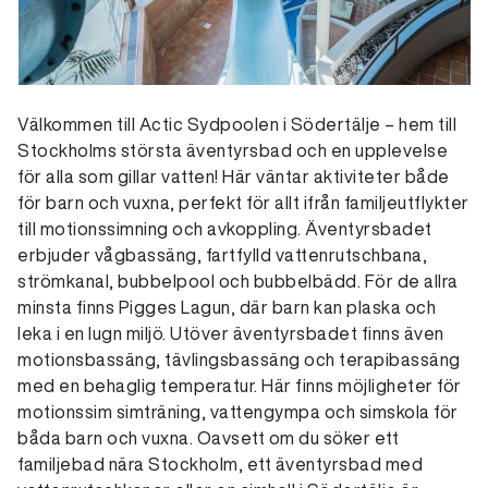
Välkommen till Actic Sydpoolen i Södertälje – hem till
Stockholms största äventyrsbad och en upplevelse
för alla som gillar vatten! Här väntar aktiviteter både
för barn och vuxna, perfekt för allt ifrån familjeutflykter
till motionssimning och avkoppling. Äventyrsbadet
erbjuder vågbassäng, fartfylld vattenrutschbana,
strömkanal, bubbelpool och bubbelbädd. För de allra
minsta finns Pigges Lagun, där barn kan plaska och
leka i en lugn miljö. Utöver äventyrsbadet finns även
motionsbassäng, tävlingsbassäng och terapibassäng
med en behaglig temperatur. Här finns möjligheter för
motionssim simträning, vattengympa och simskola för
båda barn och vuxna. Oavsett om du söker ett
familjebad nära Stockholm, ett äventyrsbad med