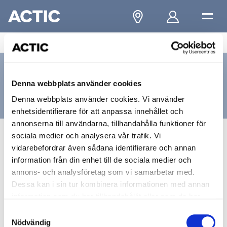
...
/
Eskilstuna
/
Eskilstuna City
/
Kontakta oss
Kontakta oss
Denna webbplats använder cookies
Eskilstuna, City
Denna webbplats använder cookies. Vi använder
enhetsidentifierare för att anpassa innehållet och
annonserna till användarna, tillhandahålla funktioner för
sociala medier och analysera vår trafik. Vi
Besöksadress
vidarebefordrar även sådana identifierare och annan
information från din enhet till de sociala medier och
Nybrogatan 1
annons- och analysföretag som vi samarbetar med.
Dessa kan i sin tur kombinera informationen med annan
63220, ESKILSTUNA
information som du har tillhandahållit eller som de har
samlat in när du har använt deras tjänster.
Samtyckesval
Nödvändig
Kontakt