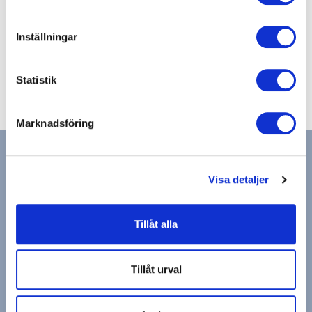
E-post
eskilstuna.city@actic.se
Inställningar
Anläggning
+46(0)165857467
Statistik
Marknadsföring
Visa detaljer
Hitta gym & bad
Tillåt alla
Actic app
Medlemsservice
Cookies och Personuppgifter
Visselblåsning
Tillåt urval
Drottning Kristinas Esplanad 2, 170 67 Solna
Copyright © Actic Sverige 2025