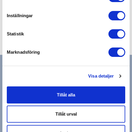
E-post
eskilstuna.city@actic.se
Inställningar
Anläggning
+46(0)165857467
Statistik
Marknadsföring
Visa detaljer
Hitta gym & bad
Tillåt alla
Actic app
Medlemsservice
Cookies och Personuppgifter
Visselblåsning
Tillåt urval
Drottning Kristinas Esplanad 2, 170 67 Solna
Copyright © Actic Sverige 2025