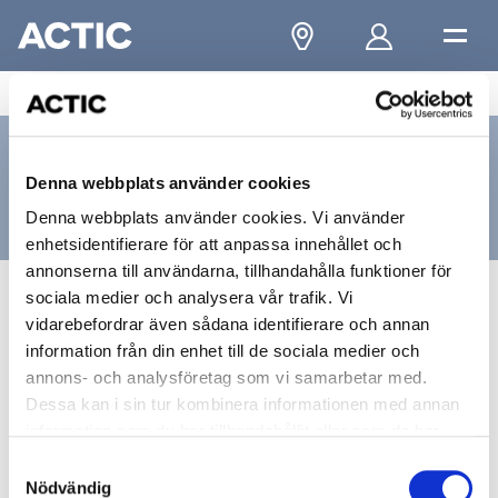
...
/
Eskilstuna
/
Eskilstuna City
/
Kontakta oss
Kontakta oss
Denna webbplats använder cookies
Eskilstuna, City
Denna webbplats använder cookies. Vi använder
enhetsidentifierare för att anpassa innehållet och
annonserna till användarna, tillhandahålla funktioner för
sociala medier och analysera vår trafik. Vi
Besöksadress
vidarebefordrar även sådana identifierare och annan
information från din enhet till de sociala medier och
Nybrogatan 1
annons- och analysföretag som vi samarbetar med.
Dessa kan i sin tur kombinera informationen med annan
63220, ESKILSTUNA
information som du har tillhandahållit eller som de har
samlat in när du har använt deras tjänster.
Samtyckesval
Nödvändig
Kontakt