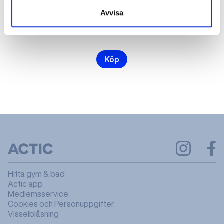
Avvisa
2000 kr
kr
Köp
Hitta gym & bad
Actic app
Medlemsservice
Cookies och Personuppgifter
Visselblåsning