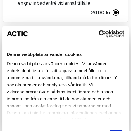
en gratis badentré vid annat tillfälle
2000 kr
Mellan kalaset
2 timmar bad för 10 barn
Glasstårta
Denna webbplats använder cookies
Smil dricka​
Denna webbplats använder cookies. Vi använder
Kaffe till föräldrarna​
enhetsidentifierare för att anpassa innehållet och
Present till födelsedagsbarnet​
annonserna till användarna, tillhandahålla funktioner för
Piggebiljett till alla barnen, som kan användas för
sociala medier och analysera vår trafik. Vi
en gratis badentré vid annat tillfälle
vidarebefordrar även sådana identifierare och annan
Korv med bröd
information från din enhet till de sociala medier och
Godispåse
annons- och analysföretag som vi samarbetar med.
Dessa kan i sin tur kombinera informationen med annan
2500 kr
information som du har tillhandahållit eller som de har
samlat in när du har använt deras tjänster.
Samtyckesval