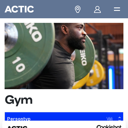
Gym
Persontyp
Välj