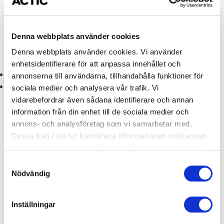
Hemmaanläggning
Välj
Denna webbplats använder cookies
Medlemskap
Välj
Denna webbplats använder cookies. Vi använder
enhetsidentifierare för att anpassa innehållet och
Tillgång till gymmet
annonserna till användarna, tillhandahålla funktioner för
Bad ingår ifall bad finns på vald anläggning eller vid köp
sociala medier och analysera vår trafik. Vi
av regionsmedlemskap
vidarebefordrar även sådana identifierare och annan
information från din enhet till de sociala medier och
Lägg till
annons- och analysföretag som vi samarbetar med.
Dessa kan i sin tur kombinera informationen med annan
information som du har tillhandahållit eller som de har
379 kr
fr.
/mån
samlat in när du har använt deras tjänster.
Samtyckesval
Nödvändig
Kom igång med
Inställningar
träningen