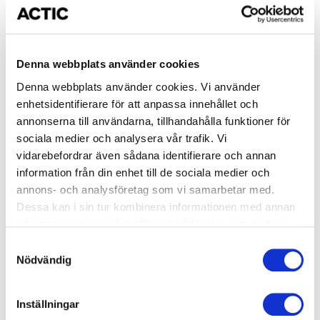
done
6 VECKOR
done
12 TILLFÄLLEN / 2 GÅNGER I VECKAN
Denna webbplats använder cookies
done
Denna webbplats använder cookies. Vi använder
TEORI OCH ÖVNINGAR FÖR VIKTKONTROLL
enhetsidentifierare för att anpassa innehållet och
annonserna till användarna, tillhandahålla funktioner för
Small Group Training - för ditt
sociala medier och analysera vår trafik. Vi
träningsmål!
vidarebefordrar även sådana identifierare och annan
information från din enhet till de sociala medier och
annons- och analysföretag som vi samarbetar med.
I våra Actic small group training ger engagerade
Dessa kan i sin tur kombinera informationen med annan
träningscoacher dig inspiration och verktyg att ta din
information som du har tillhandahållit eller som de har
träning till nästa nivå. Actic small group training är en
samlat in när du har använt deras tjänster.
utmaning i mindre grupp där du får individuell coaching,
Samtyckesval
och gemenskap där vi peppar och motiverar varandra.
Nödvändig
Ett grymt kul sätt att uppnå ditt träningsmål!
Inställningar