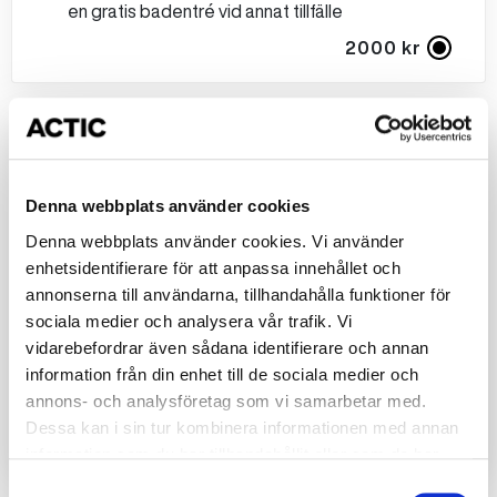
en gratis badentré vid annat tillfälle
2000 kr
Mellan kalaset
2 timmar bad för 10 barn
Glasstårta
Denna webbplats använder cookies
Smil dricka​
Denna webbplats använder cookies. Vi använder
Kaffe till föräldrarna​
enhetsidentifierare för att anpassa innehållet och
Present till födelsedagsbarnet​
annonserna till användarna, tillhandahålla funktioner för
Piggebiljett till alla barnen, som kan användas för
sociala medier och analysera vår trafik. Vi
en gratis badentré vid annat tillfälle
vidarebefordrar även sådana identifierare och annan
Korv med bröd
information från din enhet till de sociala medier och
Godispåse
annons- och analysföretag som vi samarbetar med.
Dessa kan i sin tur kombinera informationen med annan
2500 kr
information som du har tillhandahållit eller som de har
samlat in när du har använt deras tjänster.
Samtyckesval