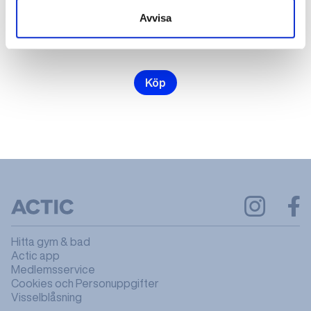
Avvisa
2000 kr
kr
Köp
Hitta gym & bad
Actic app
Medlemsservice
Cookies och Personuppgifter
Visselblåsning