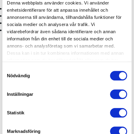
Denna webbplats använder cookies. Vi använder
Tillägg till ditt befintliga Actic-medlemskap +50 kr
enhetsidentifierare för att anpassa innehållet och
Personlig träningscirkel med Biocircuit
annonserna till användarna, tillhandahålla funktioner för
Effektiv träning på 30 minuter
sociala medier och analysera vår trafik. Vi
Bindningsfritt, säg upp när du vill
vidarebefordrar även sådana identifierare och annan
information från din enhet till de sociala medier och
50:-
annons- och analysföretag som vi samarbetar med.
Dessa kan i sin tur kombinera informationen med annan
information som du har tillhandahållit eller som de har
Köp till Träningscirkeln
samlat in när du har använt deras tjänster.
Samtyckesval
Nödvändig
Biocircuit till ditt
befintliga medlemskap
Inställningar
Biocircuit är en personlig träningscirkel för en enkel
Statistik
och effektiv träning på endast 30 minuter. Vid varje
träningspass ställs maskinerna in automatiskt efter
dina inställningar, med sittposition, motstånd och
Marknadsföring